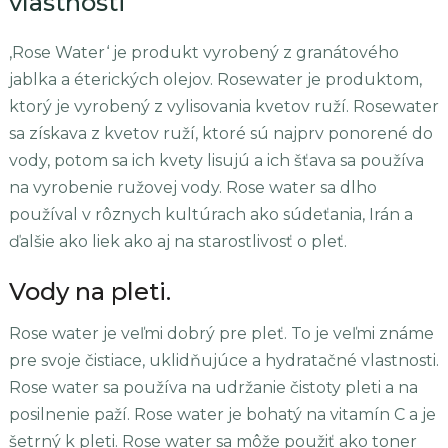
vlastnosti
‚Rose Water‘ je produkt vyrobený z granátového
jablka a éterických olejov. Rosewater je produktom,
ktorý je vyrobený z vylisovania kvetov ruží. Rosewater
sa získava z kvetov ruží, ktoré sú najprv ponorené do
vody, potom sa ich kvety lisujú a ich šťava sa používa
na vyrobenie ružovej vody. Rose water sa dlho
používal v rôznych kultúrach ako súdeťania, Irán a
ďalšie ako liek ako aj na starostlivosť o pleť.
Vody na pleti.
Rose water je veľmi dobrý pre pleť. To je veľmi známe
pre svoje čistiace, uklidňujúce a hydratačné vlastnosti.
Rose water sa používa na udržanie čistoty pleti a na
posilnenie paží. Rose water je bohatý na vitamín C a je
šetrný k pleti. Rose water sa môže použiť ako toner