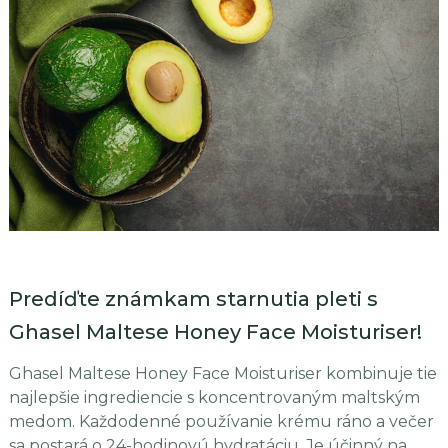
Predíďte známkam starnutia pleti s
Ghasel Maltese Honey Face Moisturiser!
Ghasel Maltese Honey Face Moisturiser kombinuje tie
najlepšie ingrediencie s koncentrovaným maltským
medom. Každodenné používanie krému ráno a večer
sa postará o 24-hodinovú hydratáciu. Je účinný na