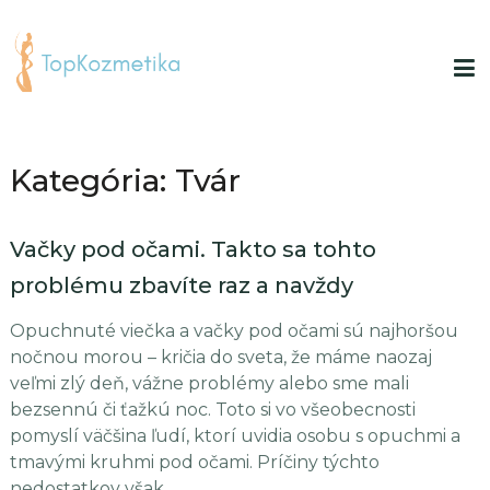
Kategória:
Tvár
Vačky pod očami. Takto sa tohto
problému zbavíte raz a navždy
Opuchnuté viečka a vačky pod očami sú najhoršou
nočnou morou – kričia do sveta, že máme naozaj
veľmi zlý deň, vážne problémy alebo sme mali
bezsennú či ťažkú noc. Toto si vo všeobecnosti
pomyslí väčšina ľudí, ktorí uvidia osobu s opuchmi a
tmavými kruhmi pod očami. Príčiny týchto
nedostatkov však …