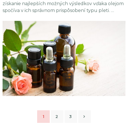
získanie najlepších možných výsledkov vďaka olejom
spočíva v ich správnom prispôsobení typu pleti. …
Navigácia
1
2
3
v