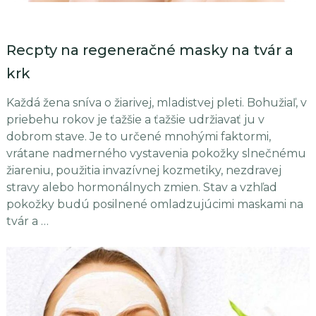
Recpty na regeneračné masky na tvár a
krk
Každá žena sníva o žiarivej, mladistvej pleti. Bohužiaľ, v
priebehu rokov je ťažšie a ťažšie udržiavať ju v
dobrom stave. Je to určené mnohými faktormi,
vrátane nadmerného vystavenia pokožky slnečnému
žiareniu, použitia invazívnej kozmetiky, nezdravej
stravy alebo hormonálnych zmien. Stav a vzhľad
pokožky budú posilnené omladzujúcimi maskami na
tvár a …