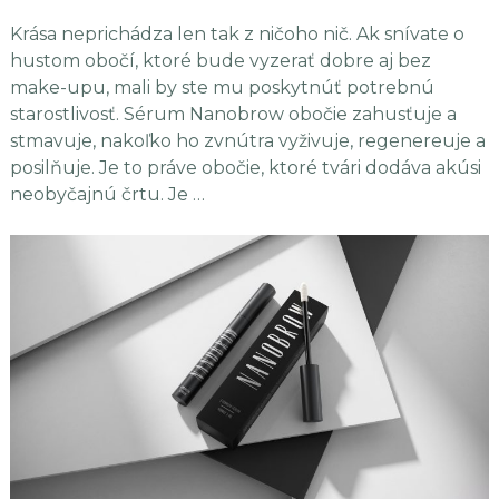
Krása neprichádza len tak z ničoho nič. Ak snívate o
hustom obočí, ktoré bude vyzerať dobre aj bez
make-upu, mali by ste mu poskytnúť potrebnú
starostlivosť. Sérum Nanobrow obočie zahusťuje a
stmavuje, nakoľko ho zvnútra vyživuje, regenereuje a
posilňuje. Je to práve obočie, ktoré tvári dodáva akúsi
neobyčajnú črtu. Je …