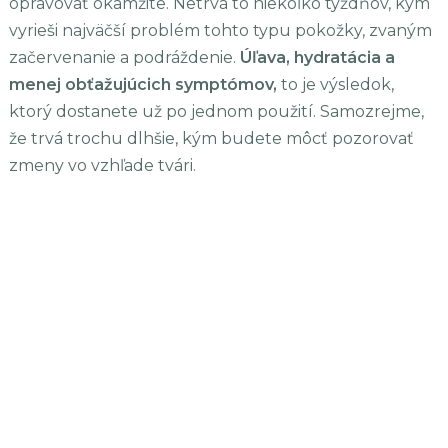
opravovať okamžite. Netrvá to niekoľko týždňov, kým
vyrieši najväčší problém tohto typu pokožky, zvaným
začervenanie a podráždenie.
Úľava, hydratácia a
menej obťažujúcich symptómov,
to je výsledok,
ktorý dostanete už po jednom použití. Samozrejme,
že trvá trochu dlhšie, kým budete môcť pozorovať
zmeny vo vzhľade tvári.