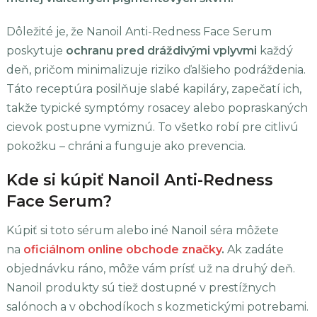
Dôležité je, že Nanoil Anti-Redness Face Serum
poskytuje
ochranu pred dráždivými vplyvmi
každý
deň, pričom minimalizuje riziko ďalšieho podráždenia.
Táto receptúra posilňuje slabé kapiláry, zapečatí ich,
takže typické symptómy rosacey alebo popraskaných
cievok postupne vymiznú. To všetko robí pre citlivú
pokožku – chráni a funguje ako prevencia.
Kde si kúpiť Nanoil Anti-Redness
Face Serum?
Kúpiť si toto sérum alebo iné Nanoil séra môžete
na
oficiálnom online obchode značky
.
Ak zadáte
objednávku ráno, môže vám prísť už na druhý deň.
Nanoil produkty sú tiež dostupné v prestížnych
salónoch a v obchodíkoch s kozmetickými potrebami.