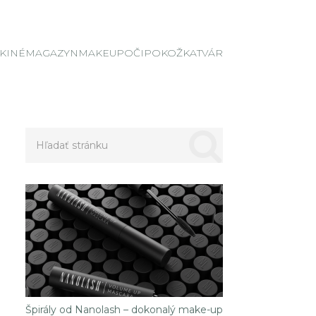
K
INÉ
MAGAZYN
MAKEUP
OČI
POKOŽKA
TVÁR
Špirály od Nanolash – dokonalý make-up