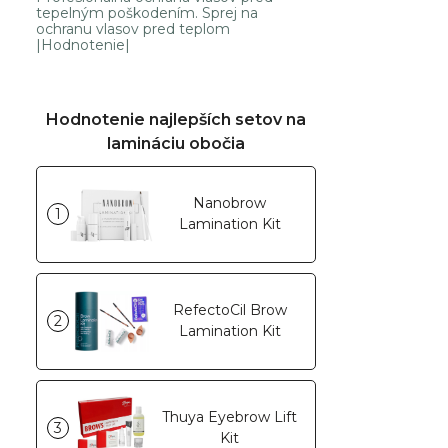
tepelným poškodením. Sprej na
ochranu vlasov pred teplom
|Hodnotenie|
Hodnotenie najlepších setov na
lamináciu obočia
Nanobrow
1
Lamination Kit
RefectoCil Brow
2
Lamination Kit
Thuya Eyebrow Lift
3
Kit