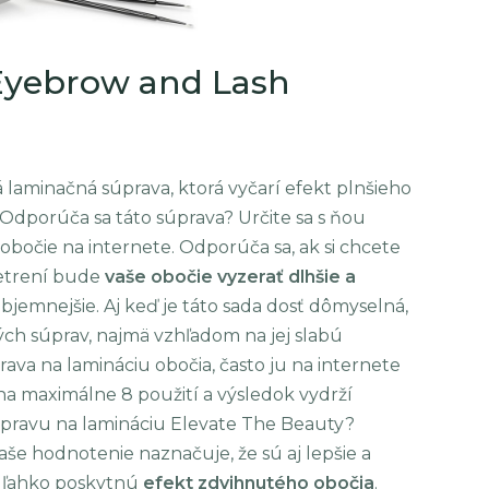
Eyebrow and Lash
 laminačná súprava, ktorá vyčarí efekt plnšieho
Odporúča sa táto súprava? Určite sa s ňou
obočie na internete. Odporúča sa, ak si chcete
šetrení bude
vaše obočie vyzerať dlhšie a
bjemnejšie. Aj keď je táto sada dosť dômyselná,
ných súprav, najmä vzhľadom na jej slabú
prava na lamináciu obočia, často ju na internete
na maximálne 8 použití a výsledok vydrží
súpravu na lamináciu Elevate The Beauty?
aše hodnotenie naznačuje, že sú aj lepšie a
 ľahko poskytnú
efekt zdvihnutého obočia
.