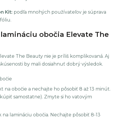
 Kit:
podľa mnohých používateľov je súprava
óliu.
 lamináciu obočia Elevate The
evate The Beauty nie je príliš komplikovaná. Aj
 skúsenosti by mali dosiahnuť dobrý výsledok.
obočie
 na obočie a nechajte ho pôsobiť 8 až 13 minút.
ju kúpiť samostatne). Zmyte si ho vatovým
 na lamináciu obočia. Nechajte pôsobiť 8-13