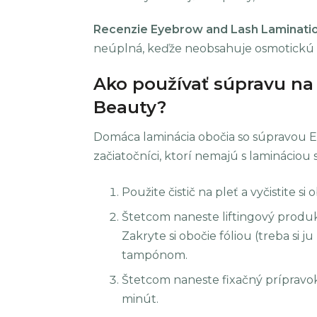
Recenzie Eyebrow and Lash Lamination
neúplná, keďže neobsahuje osmotickú f
Ako používať súpravu na
Beauty?
Domáca laminácia obočia so súpravou El
začiatočníci, ktorí nemajú s lamináciou
Použite čistič na pleť a vyčistite si 
Štetcom naneste liftingový produkt
Zakryte si obočie fóliou (treba si 
tampónom.
Štetcom naneste fixačný prípravok
minút.