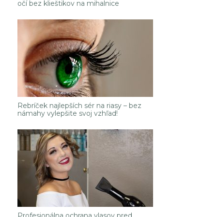
očí bez klieštikov na mihalnice
Rebríček najlepších sér na riasy – bez
námahy vylepšite svoj vzhľad!
Profesionálna ochrana vlasov pred