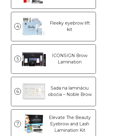
Fleeky eyebrow lift
4
kit
ICONSIGN Brow
5
Lamination
Sada na lamináciu
6
obočia – Noble Brow
Elevate The Beauty
7
Eyebrow and Lash
Lamination Kit